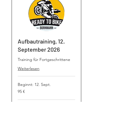
Aufbautraining, 12.
September 2026
Training für Fortgeschrittene
Weiterlesen
Beginnt: 12. Sept.
95
95 €
Euro
Verfügbarkeit wird geladen ...
Buchen