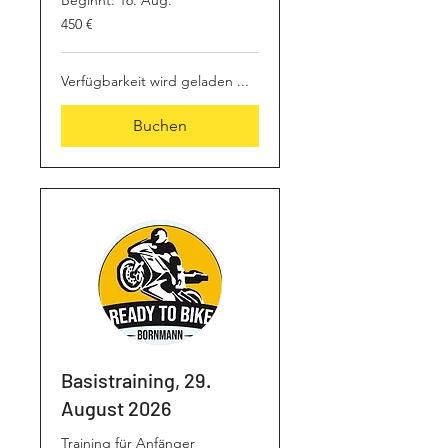
Beginnt: 16. Aug.
450
450 €
Euro
Verfügbarkeit wird geladen ...
Buchen
Basistraining, 29.
August 2026
Training für Anfänger