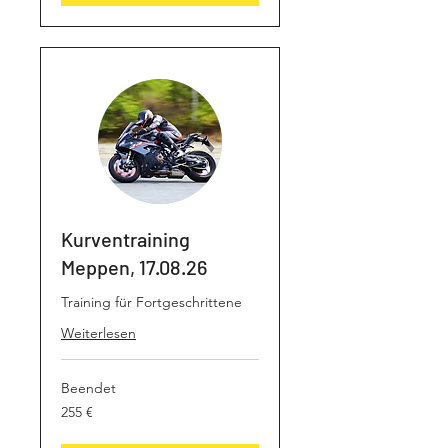
Kurventraining
Meppen, 17.08.26
Training für Fortgeschrittene
Weiterlesen
Beendet
255
255 €
Euro