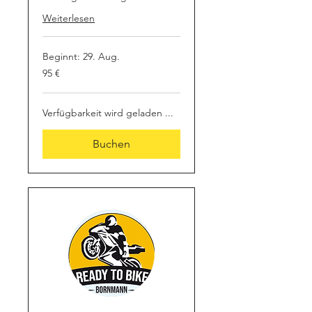
Weiterlesen
Beginnt: 29. Aug.
95
95 €
Euro
Verfügbarkeit wird geladen ...
Buchen