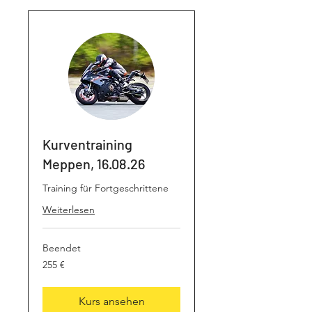
Kurventraining
Meppen, 16.08.26
Training für Fortgeschrittene
Weiterlesen
Beendet
255
255 €
Euro
Kurs ansehen